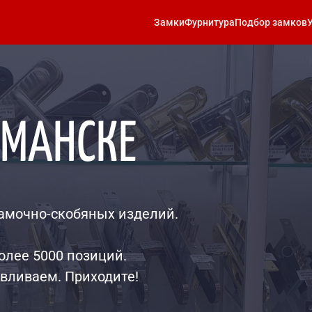
Замки
Фурнитура
Подбор замков
РМАНСКЕ
амочно-скобяных изделий.
олее 5000 позиций. 
авливаем. Приходите!