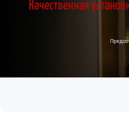
Качественная установ
Предост